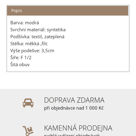
Popis
Barva: modrá
Svrchní materiál: syntetika
Podšívka: textil, zateplená
Stélka: měkká ,filc
Výše podešve: 3,5cm
Šíře: F 1/2
Šitá obuv
DOPRAVA ZDARMA
při objednávce nad 1 000 Kč
KAMENNÁ PRODEJNA
rychlé vyřízení objednávek