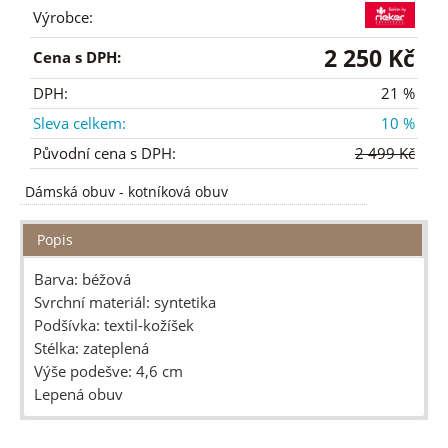
Výrobce:
2 250 Kč
Cena s DPH:
DPH:
21 %
Sleva celkem:
10 %
Původní cena s DPH:
2 499 Kč
Dámská obuv
-
kotníková obuv
Popis
Barva: béžová
Svrchní materiál: syntetika
Podšívka: textil-kožíšek
Stélka: zateplená
Výše podešve: 4,6 cm
Lepená obuv