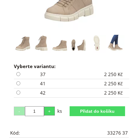
Vyberte variantu:
37
2 250 Kč
41
2 250 Kč
42
2 250 Kč
ks
Kód:
33276 37