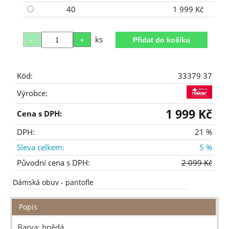
40
1 999 Kč
ks
Kód:
33379 37
Výrobce:
1 999 Kč
Cena s DPH:
DPH:
21 %
Sleva celkem:
5 %
Původní cena s DPH:
2 099 Kč
Dámská obuv
-
pantofle
Popis
Barva: hnědá