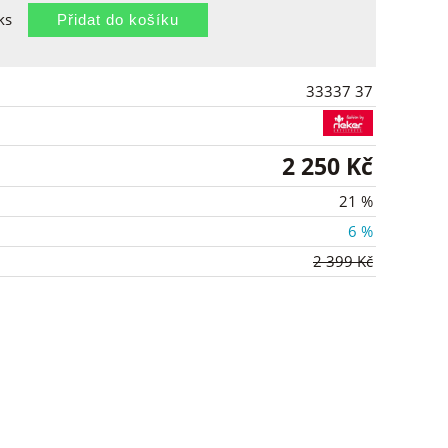
ks
33337 37
2 250 Kč
21 %
6 %
2 399 Kč