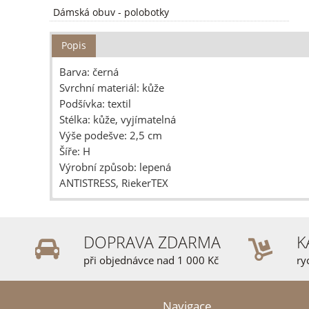
Dámská obuv
-
polobotky
Popis
Barva: černá
Svrchní materiál: kůže
Podšívka: textil
Stélka: kůže, vyjímatelná
Výše podešve: 2,5 cm
Šíře: H
Výrobní způsob: lepená
ANTISTRESS, RiekerTEX
DOPRAVA ZDARMA
K
při objednávce nad 1 000 Kč
ry
Navigace