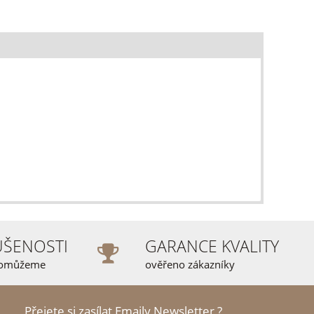
UŠENOSTI
GARANCE KVALITY
pomůžeme
ověřeno zákazníky
Přejete si zasílat Emaily Newsletter ?