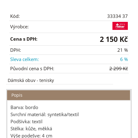
Kód:
33334 37
Výrobce:
2 150 Kč
Cena s DPH:
DPH:
21 %
Sleva celkem:
6 %
Původní cena s DPH:
2 299 Kč
Dámská obuv
-
tenisky
Popis
Barva: bordo
Svrchní materiál: syntetika/textil
Podšívka: textil
Stélka: kůže, měkká
Výše podešve: 4 cm