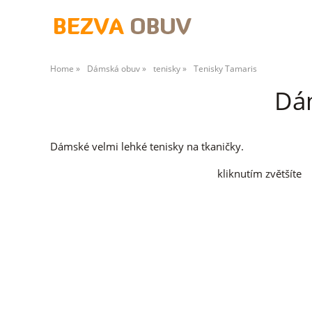
Home
Dámská obuv
tenisky
Tenisky Tamaris
Dám
Dámské velmi lehké tenisky na tkaničky.
kliknutím zvětšíte