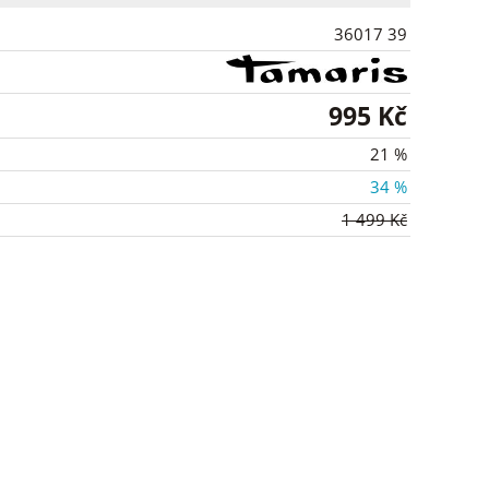
36017 39
995 Kč
21 %
34 %
1 499 Kč