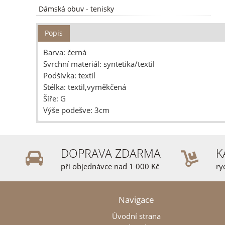
Dámská obuv
-
tenisky
Popis
Barva: černá
Svrchní materiál: syntetika/textil
Podšívka: textil
Stélka: textil,vyměkčená
Šíře: G
Výše podešve: 3cm
DOPRAVA ZDARMA
K
při objednávce nad 1 000 Kč
ry
Navigace
Úvodní strana