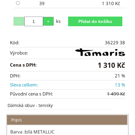
39
1 310 Kč
ks
Kód:
36229 38
Výrobce:
1 310 Kč
Cena s DPH:
DPH:
21 %
Sleva celkem:
13 %
Původní cena s DPH:
1 499 Kč
Dámská obuv
-
tenisky
Popis
Barva :bílá METALLIC