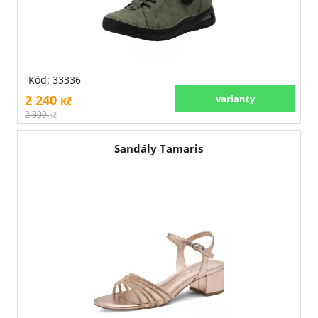
Kód: 33336
2 240
varianty
Kč
2 399
Kč
Sandály Tamaris