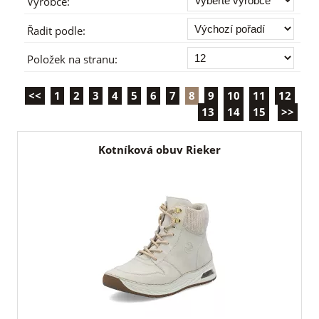
Výrobce:
Řadit podle:
Položek na stranu:
<<
1
2
3
4
5
6
7
8
9
10
11
12
13
14
15
>>
Kotníková obuv Rieker