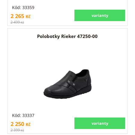
Kód: 33359
2 265
varianty
Kč
2 499
Kč
Polobotky Rieker 47250-00
Kód: 33337
2 250
varianty
Kč
2 399
Kč