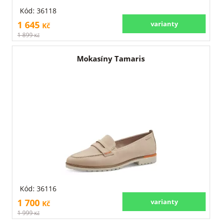
Kód: 36118
1 645
varianty
Kč
1 899
Kč
Mokasíny Tamaris
Kód: 36116
1 700
varianty
Kč
1 999
Kč