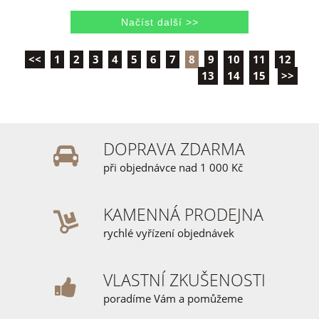
<<
1
2
3
4
5
6
7
8
9
10
11
12
13
14
15
>>
DOPRAVA ZDARMA
při objednávce nad 1 000 Kč
KAMENNÁ PRODEJNA
rychlé vyřízení objednávek
VLASTNÍ ZKUŠENOSTI
poradíme Vám a pomůžeme