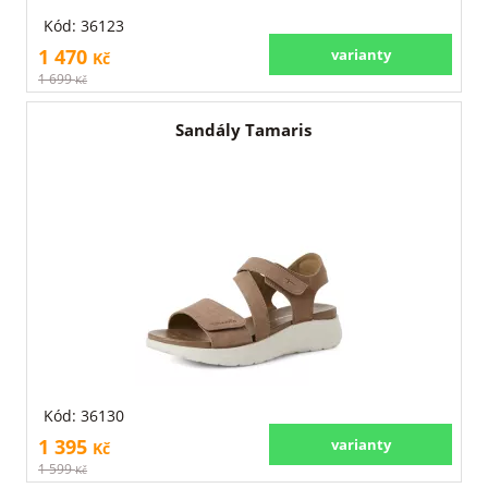
Kód: 36123
1 470
varianty
Kč
1 699
Kč
Sandály Tamaris
Kód: 36130
1 395
varianty
Kč
1 599
Kč