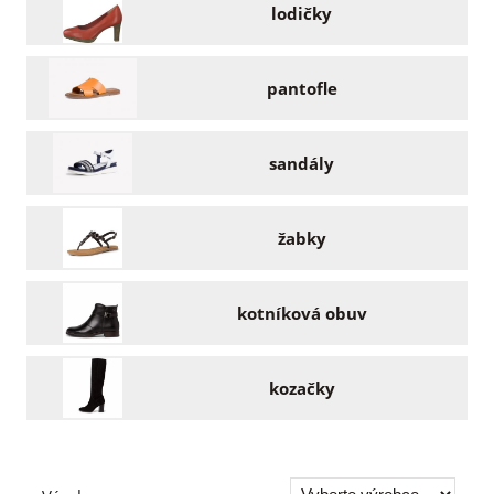
lodičky
pantofle
sandály
žabky
kotníková obuv
kozačky