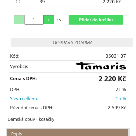
39
2 220 Kč
ks
DOPRAVA ZDARMA
Kód:
36031 37
Výrobce:
2 220 Kč
Cena s DPH:
DPH:
21 %
Sleva celkem:
15 %
Původní cena s DPH:
2 599 Kč
Dámská obuv
-
kozačky
Popis