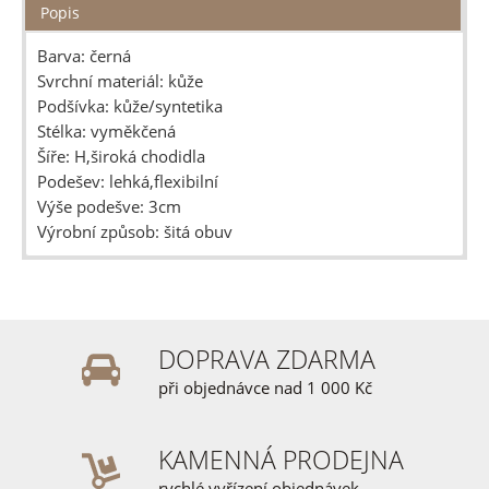
Popis
Barva: černá
Svrchní materiál: kůže
Podšívka: kůže/syntetika
Stélka: vyměkčená
Šíře: H,široká chodidla
Podešev: lehká,flexibilní
Výše podešve: 3cm
Výrobní způsob: šitá obuv
DOPRAVA ZDARMA
při objednávce nad 1 000 Kč
KAMENNÁ PRODEJNA
rychlé vyřízení objednávek